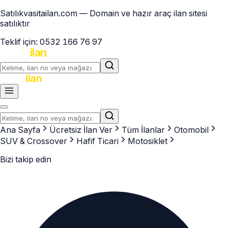
Satılık
vasitailan.com
— Domain ve hazır araç ilan sitesi
satılıktır
Teklif için:
0532 166 76 97
vasita
ilan
.com
vasita
ilan
.com
Ana Sayfa
Ücretsiz İlan Ver
Tüm İlanlar
Otomobil
SUV & Crossover
Hafif Ticari
Motosiklet
Bizi takip edin