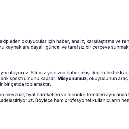
 eden okuyucular için haber, analiz, karşılaştırma ve rehber 
ru kaynaklara dayalı, güncel ve tarafsız bir çerçeve sunmakt
yürütüyoruz. Sitemiz yalnızca haber akışı değil; elektrikli a
içerik spektrumunu kapsar.
Misyonumuz
, okuyucunun araç s
ir bir çatıda toplamaktır.
n mevzuat, fiyat hareketleri ve teknoloji trendleri aynı and
 sadeleştiriyoruz. Böylece hem profesyonel kullanıcıların he