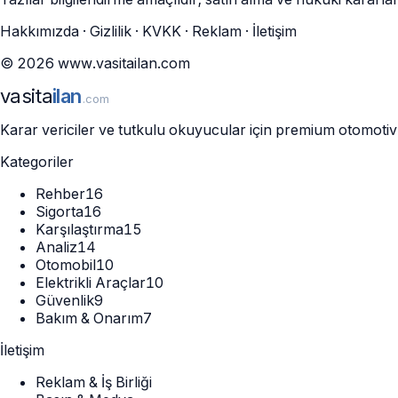
Hakkımızda
·
Gizlilik
·
KVKK
·
Reklam
·
İletişim
©
2026
www.vasitailan.com
vasita
ilan
.com
Karar vericiler ve tutkulu okuyucular için premium otomotiv an
Kategoriler
Rehber
16
Sigorta
16
Karşılaştırma
15
Analiz
14
Otomobil
10
Elektrikli Araçlar
10
Güvenlik
9
Bakım & Onarım
7
İletişim
Reklam & İş Birliği