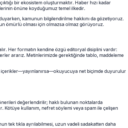
çıktığı bir ekosistem oluşturmaktır. Haber hızı kadar
flerinin önüne koyduğumuz temel ilkedir.
gı duyarken, kamunun bilgilendirilme hakkını da gözetiyoruz.
uzun ömürlü olması için olmazsa olmaz görüyoruz.
lır. Her formatın kendine özgü editoryal disiplini vardır:
iterler ararız. Metinlerimizde gerektiğinde tablo, maddeleme
çeren içerikler—yayınlanırsa—okuyucuya net biçimde duyurulur
nerileri değerlendirilir; haklı bulunan noktalarda
lür. Kötüye kullanım, nefret söylemi veya spam ile çelişen
unun tek tıkla ayrılabilmesi, uzun vadeli sadakatten daha