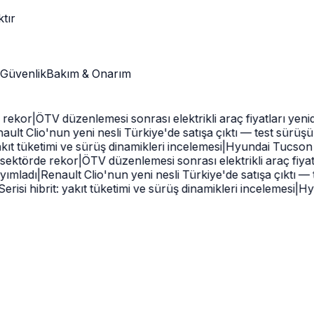
ktır
Güvenlik
Bakım & Onarım
rekor
|
ÖTV düzenlemesi sonrası elektrikli araç fiyatları yenide
lt Clio'nun yeni nesli Türkiye'de satışa çıktı — test sürüşü
t tüketimi ve sürüş dinamikleri incelemesi
|
Hyundai Tucson 202
sektörde rekor
|
ÖTV düzenlemesi sonrası elektrikli araç fiyatla
ımladı
|
Renault Clio'nun yeni nesli Türkiye'de satışa çıktı — 
i hibrit: yakıt tüketimi ve sürüş dinamikleri incelemesi
|
Hyun