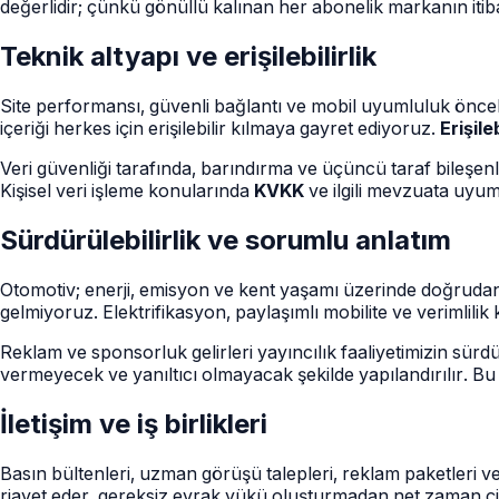
değerlidir; çünkü gönüllü kalınan her abonelik markanın itiba
Teknik altyapı ve erişilebilirlik
Site performansı, güvenli bağlantı ve mobil uyumluluk öncel
içeriği herkes için erişilebilir kılmaya gayret ediyoruz.
Erişileb
Veri güvenliği tarafında, barındırma ve üçüncü taraf bileşenl
Kişisel veri işleme konularında
KVKK
ve ilgili mevzuata uyum
Sürdürülebilirlik ve sorumlu anlatım
Otomotiv; enerji, emisyon ve kent yaşamı üzerinde doğrudan e
gelmiyoruz. Elektrifikasyon, paylaşımlı mobilite ve verimlilik
Reklam ve sponsorluk gelirleri yayıncılık faaliyetimizin sürdürü
vermeyecek ve yanıltıcı olmayacak şekilde yapılandırılır. Bu il
İletişim ve iş birlikleri
Basın bültenleri, uzman görüşü talepleri, reklam paketleri ve ku
riayet eder, gereksiz evrak yükü oluşturmadan net zaman çizel