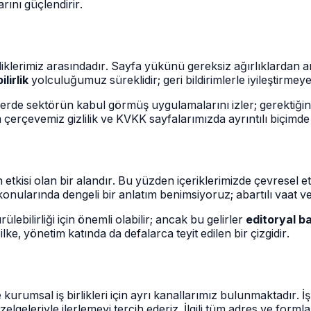
rını güçlendirir.
iklerimiz arasındadır. Sayfa yükünü gereksiz ağırlıklardan 
ilirlik
yolculuğumuz süreklidir; geri bildirimlerle iyileştirme
erde sektörün kabul görmüş uygulamalarını izler; gerektiğinde
 çerçevemiz gizlilik ve KVKK sayfalarımızda ayrıntılı biçimde 
tkisi olan bir alandır. Bu yüzden içeriklerimizde çevresel et
 konularında dengeli bir anlatım benimsiyoruz; abartılı vaat ve
lebilirliği için önemli olabilir; ancak bu gelirler
editoryal ba
ke, yönetim katında da defalarca teyit edilen bir çizgidir.
rumsal iş birlikleri için ayrı kanallarımız bulunmaktadır. İş bir
geleriyle ilerlemeyi tercih ederiz. İlgili tüm adres ve forml