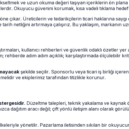
ükseltmek ve uzun okuma değeri taşıyan içeriklerin ön plana 
erlerdir. Okuyucu güvenini korumak, kısa vadeli tıklama hede
ne çıkar. Üreticilerin ve tedarikçilerin ticari haklarına say
tarih netliğini artırmaya çalışırız. Bu yaklaşım, markanın 
ırmaları, kullanıcı rehberleri ve güvenlik odaklı özetler yer a
am; rehberde adım adım açıklık; karşılaştırmada ölçülebilir kr
ıtmayacak
şekilde seçilir. Sponsorlu veya ticari iş birliği i
temelidir ve ekiplerimiz tarafından titizlikle korunur.
östergesidir
. Düzeltme talepleri, teknik yakalama ve kaynak ö
zca dağıtım aracı değil; çift yönlü iletişim alanı olarak görü
lkeleriyle yönetilir. Pazarlama iletisinden sıkılan bir okuyuc