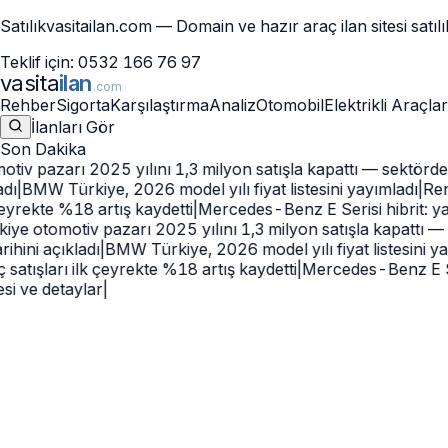
Satılık
vasitailan.com
— Domain ve hazır araç ilan sitesi satılı
Teklif için:
0532 166 76 97
vasita
ilan
.com
Rehber
Sigorta
Karşılaştırma
Analiz
Otomobil
Elektrikli Araçlar
İlanları Gör
Son Dakika
iv pazarı 2025 yılını 1,3 milyon satışla kapattı — sektörde 
ı
|
BMW Türkiye, 2026 model yılı fiyat listesini yayımladı
|
Renau
eyrekte %18 artış kaydetti
|
Mercedes-Benz E Serisi hibrit: yakı
ye otomotiv pazarı 2025 yılını 1,3 milyon satışla kapattı — 
ihini açıkladı
|
BMW Türkiye, 2026 model yılı fiyat listesini yay
 satışları ilk çeyrekte %18 artış kaydetti
|
Mercedes-Benz E Seris
i ve detaylar
|