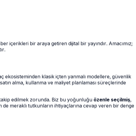
içerikleri bir araya getiren dijital bir yayındır. Amacımız;
ır.
raç ekosisteminden klasik içten yanmalı modellere, güvenlik
atın alma, kullanma ve maliyet planlaması süreçlerinde
a takip edilmek zorunda. Biz bu yoğunluğu
özenle seçilmiş
,
m de meraklı tutkunların ihtiyaçlarına cevap veren bir denge