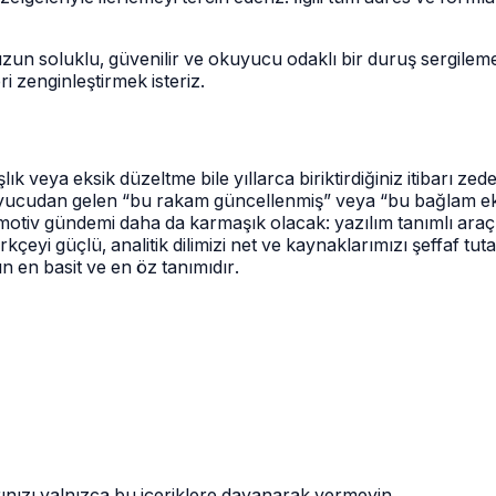
un soluklu, güvenilir ve okuyucu odaklı bir duruş sergilemey
ri zenginleştirmek isteriz.
şlık veya eksik düzeltme bile yıllarca biriktirdiğiniz itibarı z
uyucudan gelen “bu rakam güncellenmiş” veya “bu bağlam eksik” g
omotiv gündemi daha da karmaşık olacak: yazılım tanımlı araçla
i güçlü, analitik dilimizi net ve kaynaklarımızı şeffaf tutar
ın en basit ve en öz tanımıdır.
rınızı yalnızca bu içeriklere dayanarak vermeyin.