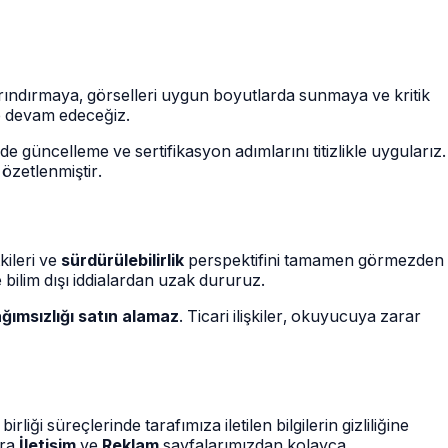
arındırmaya, görselleri uygun boyutlarda sunmaya ve kritik
ye devam edeceğiz.
 güncelleme ve sertifikasyon adımlarını titizlikle uygularız.
özetlenmiştir.
kileri ve
sürdürülebilirlik
perspektifini tamamen görmezden
 bilim dışı iddialardan uzak dururuz.
ğımsızlığı satın alamaz
. Ticari ilişkiler, okuyucuya zarar
liği süreçlerinde tarafımıza iletilen bilgilerin gizliliğine
ara
İletişim
ve
Reklam
sayfalarımızdan kolayca