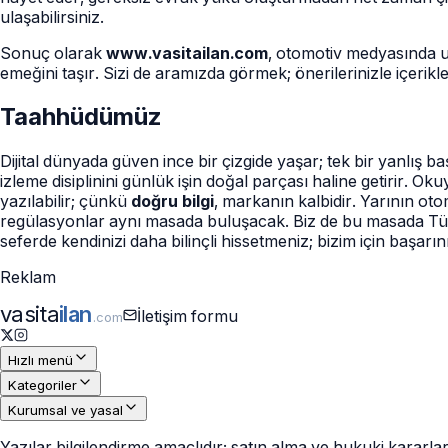
ulaşabilirsiniz.
Sonuç olarak
www.vasitailan.com
, otomotiv medyasında uz
emeğini taşır. Sizi de aramızda görmek; önerilerinizle içerikle
Taahhüdümüz
Dijital dünyada güven ince bir çizgide yaşar; tek bir yanlış ba
izleme disiplinini günlük işin doğal parçası haline getirir. Ok
yazılabilir; çünkü
doğru bilgi
, markanın kalbidir. Yarının ot
regülasyonlar aynı masada buluşacak. Biz de bu masada Türkçey
seferde kendinizi daha bilinçli hissetmeniz; bizim için başarın
Reklam
vasita
ilan
İletişim formu
.com
Hızlı menü
Kategoriler
Kurumsal ve yasal
Yazılar bilgilendirme amaçlıdır; satın alma ve hukuki kararla