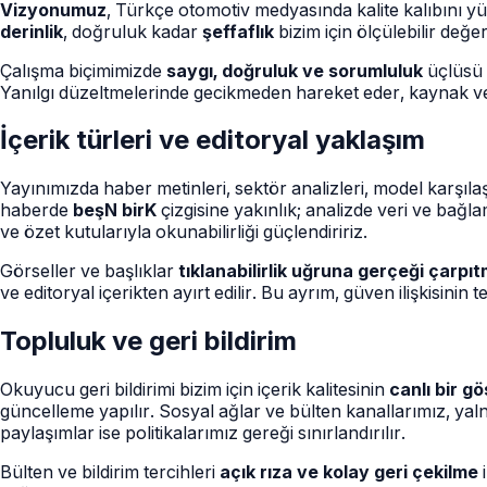
Vizyonumuz
, Türkçe otomotiv medyasında kalite kalıbını y
derinlik
, doğruluk kadar
şeffaflık
bizim için ölçülebilir değ
Çalışma biçimimizde
saygı, doğruluk ve sorumluluk
üçlüsü ö
Yanılgı düzeltmelerinde gecikmeden hareket eder, kaynak ve 
İçerik türleri ve editoryal yaklaşım
Yayınımızda haber metinleri, sektör analizleri, model karşılaşt
haberde
beşN birK
çizgisine yakınlık; analizde veri ve bağl
ve özet kutularıyla okunabilirliği güçlendiririz.
Görseller ve başlıklar
tıklanabilirlik uğruna gerçeği çarp
ve editoryal içerikten ayırt edilir. Bu ayrım, güven ilişkisinin 
Topluluk ve geri bildirim
Okuyucu geri bildirimi bizim için içerik kalitesinin
canlı bir g
güncelleme yapılır. Sosyal ağlar ve bülten kanallarımız, yalnı
paylaşımlar ise politikalarımız gereği sınırlandırılır.
Bülten ve bildirim tercihleri
açık rıza ve kolay geri çekilme
i