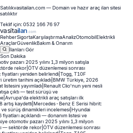
Satılık
vasitailan.com
— Domain ve hazır araç ilan sitesi
satılıktır
Teklif için:
0532 166 76 97
vasita
ilan
.com
Rehber
Sigorta
Karşılaştırma
Analiz
Otomobil
Elektrikli
Araçlar
Güvenlik
Bakım & Onarım
İlanları Gör
Son Dakika
tiv pazarı 2025 yılını 1,3 milyon satışla
ktörde rekor
|
ÖTV düzenlemesi sonrası
 fiyatları yeniden belirlendi
|
Togg, T10F
 üretim tarihini açıkladı
|
BMW Türkiye, 2026
t listesini yayımladı
|
Renault Clio'nun yeni nesli
tışa çıktı — test sürüşü ve
e
|
Avrupa'da elektrikli araç satışları ilk
artış kaydetti
|
Mercedes-Benz E Serisi hibrit:
i ve sürüş dinamikleri incelemesi
|
Hyundai
iyatları açıklandı — donanım listesi ve
iye otomotiv pazarı 2025 yılını 1,3 milyon
tı — sektörde rekor
|
ÖTV düzenlemesi sonrası