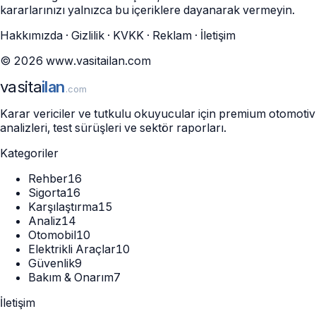
kararlarınızı yalnızca bu içeriklere dayanarak vermeyin.
Hakkımızda
·
Gizlilik
·
KVKK
·
Reklam
·
İletişim
©
2026
www.vasitailan.com
vasita
ilan
.com
Karar vericiler ve tutkulu okuyucular için premium otomotiv
analizleri, test sürüşleri ve sektör raporları.
Kategoriler
Rehber
16
Sigorta
16
Karşılaştırma
15
Analiz
14
Otomobil
10
Elektrikli Araçlar
10
Güvenlik
9
Bakım & Onarım
7
İletişim