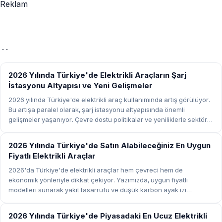
Reklam
· ·
ELEKTRIKLI ARAÇLAR
2026 Yılında Türkiye'de Elektrikli Araçların Şarj
İstasyonu Altyapısı ve Yeni Gelişmeler
2026 yılında Türkiye'de elektrikli araç kullanımında artış görülüyor.
Bu artışa paralel olarak, şarj istasyonu altyapısında önemli
gelişmeler yaşanıyor. Çevre dostu politikalar ve yeniliklerle sektör
hızla büyüyor.
ELEKTRIKLI ARAÇLAR
2026 Yılında Türkiye'de Satın Alabileceğiniz En Uygun
Fiyatlı Elektrikli Araçlar
2026'da Türkiye'de elektrikli araçlar hem çevreci hem de
ekonomik yönleriyle dikkat çekiyor. Yazımızda, uygun fiyatlı
modelleri sunarak yakıt tasarrufu ve düşük karbon ayak izi
hedefleyen araçları inceliyoruz.
ELEKTRIKLI ARAÇLAR
2026 Yılında Türkiye'de Piyasadaki En Ucuz Elektrikli