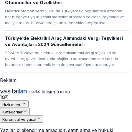
Otomobiller ve Özellikleri
Elektrikli otomobillerin 2026'da Türkiye'deki popülaritesi artarken,
her bütçeye uygun çeşitli modeller arasında çevresel faydaları ve
maliyet tasarruflarıyla öne çıkan seçenekler keşfediliyor.
ELEKTRIKLI ARAÇLAR
Türkiye’de Elektrikli Araç Alımındaki Vergi Teşvikleri
ve Avantajları: 2024 Güncellemeleri
2024'te Türkiye'de elektrikli araç alımındaki vergi teşvikleri ve
avantajları, çevre dostu teknolojilerin benimsenmesine katkıda
bulunarak hem ekonomik hem de çevresel faydalar sunuyor.
Reklam
vasita
ilan
İletişim formu
.com
Hızlı menü
Kategoriler
Kurumsal ve yasal
Yazılar bilgilendirme amaçlıdır; satın alma ve hukuki