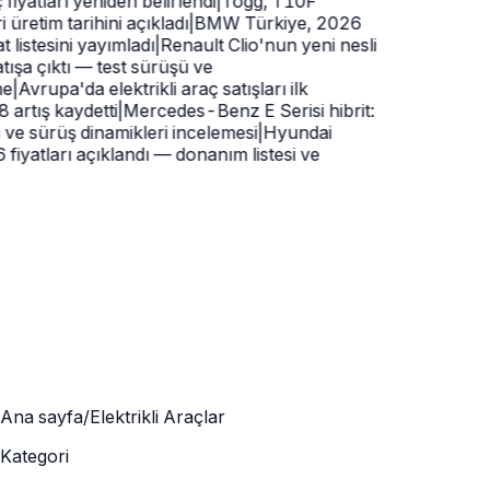
 fiyatları yeniden belirlendi
|
Togg, T10F
 üretim tarihini açıkladı
|
BMW Türkiye, 2026
t listesini yayımladı
|
Renault Clio'nun yeni nesli
tışa çıktı — test sürüşü ve
e
|
Avrupa'da elektrikli araç satışları ilk
artış kaydetti
|
Mercedes-Benz E Serisi hibrit:
i ve sürüş dinamikleri incelemesi
|
Hyundai
iyatları açıklandı — donanım listesi ve
Ana sayfa
/
Elektrikli Araçlar
Kategori