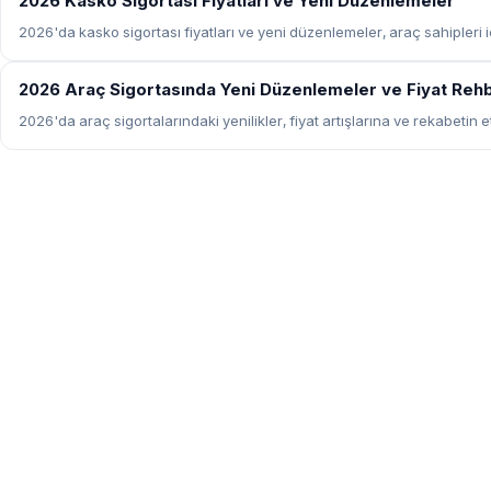
2026 Kasko Sigortası Fiyatları ve Yeni Düzenlemeler
2026'da kasko sigortası fiyatları ve yeni düzenlemeler, araç sahipleri i
SIGORTA
2026 Araç Sigortasında Yeni Düzenlemeler ve Fiyat Reh
2026'da araç sigortalarındaki yenilikler, fiyat artışlarına ve rekabetin