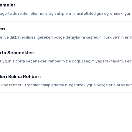
lemeler
 sigorta düzenlemelerinin araç sahiplerini nasıl etkilediğini öğrenmek, günce
eri
ları ve dikkat edilmesi gereken poliçe detaylarını keşfedin. Türkiye'nin en
orta Seçenekleri
n uygun sigorta seçenekleri rehberimizle doğru seçim yaparak tasarruf edeb
eleri Bulma Rehberi
ulma rehberi! Trendleri takip ederek bütçenize uygun poliçelerle araç ko