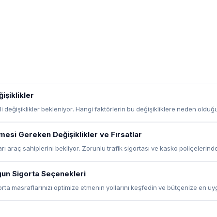
işiklikler
i değişiklikler bekleniyor. Hangi faktörlerin bu değişikliklere neden oldu
esi Gereken Değişiklikler ve Fırsatlar
ı araç sahiplerini bekliyor. Zorunlu trafik sigortası ve kasko poliçelerindek
ygun Sigorta Seçenekleri
igorta masraflarınızı optimize etmenin yollarını keşfedin ve bütçenize en u