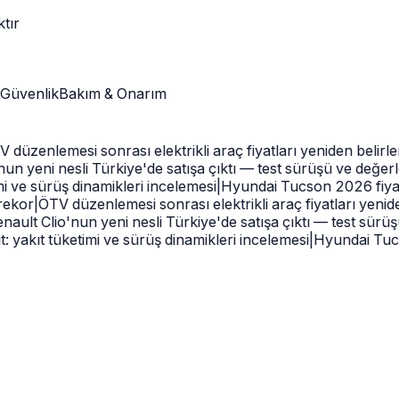
ktır
Güvenlik
Bakım & Onarım
üzenlemesi sonrası elektrikli araç fiyatları yeniden belirlend
n yeni nesli Türkiye'de satışa çıktı — test sürüşü ve değerle
ve sürüş dinamikleri incelemesi
|
Hyundai Tucson 2026 fiyatlar
kor
|
ÖTV düzenlemesi sonrası elektrikli araç fiyatları yeniden 
ult Clio'nun yeni nesli Türkiye'de satışa çıktı — test sürüşü
akıt tüketimi ve sürüş dinamikleri incelemesi
|
Hyundai Tucson