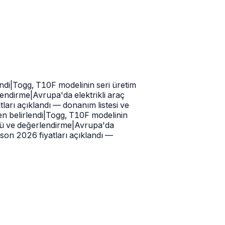
i
|
Togg, T10F modelinin seri üretim
ndirme
|
Avrupa'da elektrikli araç
ı açıklandı — donanım listesi ve
belirlendi
|
Togg, T10F modelinin
 ve değerlendirme
|
Avrupa'da
 2026 fiyatları açıklandı —