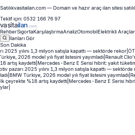
Satılık
vasitailan.com
— Domain ve hazır araç ilan sitesi satılı
Teklif için:
0532 166 76 97
vasita
ilan
.com
Rehber
Sigorta
Karşılaştırma
Analiz
Otomobil
Elektrikli Araçlar
İlanları Gör
Son Dakika
2025 yılını 1,3 milyon satışla kapattı — sektörde rekor
|
ÖTV d
ye, 2026 model yılı fiyat listesini yayımladı
|
Renault Clio'nu
 artış kaydetti
|
Mercedes-Benz E Serisi hibrit: yakıt tüketimi 
 pazarı 2025 yılını 1,3 milyon satışla kapattı — sektörde re
dı
|
BMW Türkiye, 2026 model yılı fiyat listesini yayımladı
|
Rena
lk çeyrekte %18 artış kaydetti
|
Mercedes-Benz E Serisi hibrit: y
ar
|