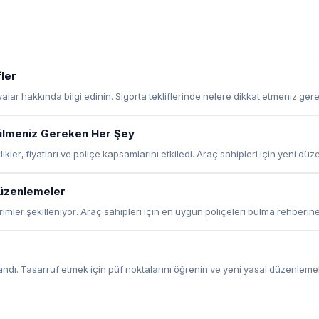
fler
alar hakkında bilgi edinin. Sigorta tekliflerinde nelere dikkat etmeniz gere
: Bilmeniz Gereken Her Şey
kler, fiyatları ve poliçe kapsamlarını etkiledi. Araç sahipleri için yeni dü
Düzenlemeler
imler şekilleniyor. Araç sahipleri için en uygun poliçeleri bulma rehberine
andı. Tasarruf etmek için püf noktalarını öğrenin ve yeni yasal düzenlemel