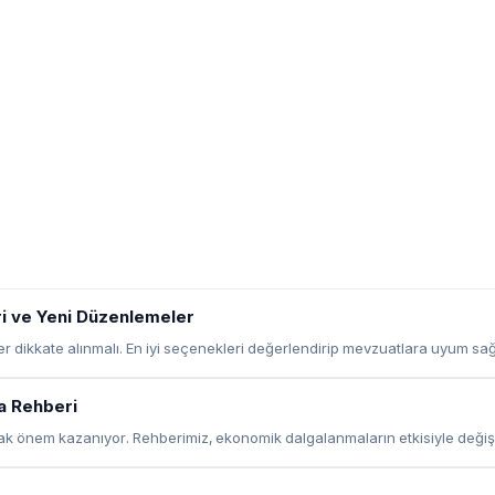
ri ve Yeni Düzenlemeler
r dikkate alınmalı. En iyi seçenekleri değerlendirip mevzuatlara uyum s
ma Rehberi
ulmak önem kazanıyor. Rehberimiz, ekonomik dalgalanmaların etkisiyle değişe