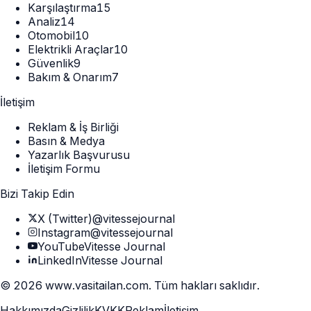
Karşılaştırma
15
Analiz
14
Otomobil
10
Elektrikli Araçlar
10
Güvenlik
9
Bakım & Onarım
7
İletişim
Reklam & İş Birliği
Basın & Medya
Yazarlık Başvurusu
İletişim Formu
Bizi Takip Edin
X (Twitter)
@vitessejournal
Instagram
@vitessejournal
YouTube
Vitesse Journal
LinkedIn
Vitesse Journal
©
2026
www.vasitailan.com
. Tüm hakları saklıdır.
Hakkımızda
Gizlilik
KVKK
Reklam
İletişim