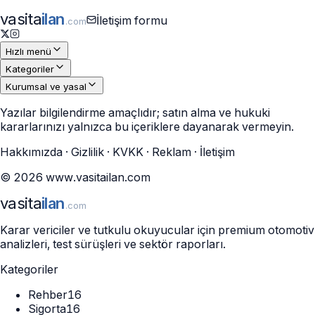
vasita
ilan
İletişim formu
.com
Hızlı menü
Kategoriler
Kurumsal ve yasal
Yazılar bilgilendirme amaçlıdır; satın alma ve hukuki
kararlarınızı yalnızca bu içeriklere dayanarak vermeyin.
Hakkımızda
·
Gizlilik
·
KVKK
·
Reklam
·
İletişim
©
2026
www.vasitailan.com
vasita
ilan
.com
Karar vericiler ve tutkulu okuyucular için premium otomotiv
analizleri, test sürüşleri ve sektör raporları.
Kategoriler
Rehber
16
Sigorta
16