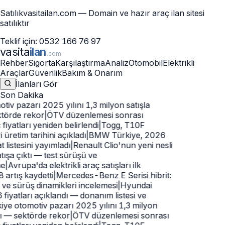
Satılık
vasitailan.com
— Domain ve hazır araç ilan sitesi
satılıktır
Teklif için:
0532 166 76 97
vasita
ilan
.com
Rehber
Sigorta
Karşılaştırma
Analiz
Otomobil
Elektrikli
Araçlar
Güvenlik
Bakım & Onarım
İlanları Gör
Son Dakika
iv pazarı 2025 yılını 1,3 milyon satışla
törde rekor
|
ÖTV düzenlemesi sonrası
 fiyatları yeniden belirlendi
|
Togg, T10F
üretim tarihini açıkladı
|
BMW Türkiye, 2026
t listesini yayımladı
|
Renault Clio'nun yeni nesli
ışa çıktı — test sürüşü ve
e
|
Avrupa'da elektrikli araç satışları ilk
artış kaydetti
|
Mercedes-Benz E Serisi hibrit:
 ve sürüş dinamikleri incelemesi
|
Hyundai
iyatları açıklandı — donanım listesi ve
ye otomotiv pazarı 2025 yılını 1,3 milyon
ı — sektörde rekor
|
ÖTV düzenlemesi sonrası