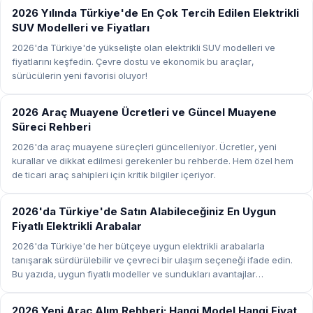
REHBER
2026 Yılında Türkiye'de En Çok Tercih Edilen Elektrikli
SUV Modelleri ve Fiyatları
2026'da Türkiye'de yükselişte olan elektrikli SUV modelleri ve
fiyatlarını keşfedin. Çevre dostu ve ekonomik bu araçlar,
sürücülerin yeni favorisi oluyor!
REHBER
2026 Araç Muayene Ücretleri ve Güncel Muayene
Süreci Rehberi
2026'da araç muayene süreçleri güncelleniyor. Ücretler, yeni
kurallar ve dikkat edilmesi gerekenler bu rehberde. Hem özel hem
de ticari araç sahipleri için kritik bilgiler içeriyor.
REHBER
2026'da Türkiye'de Satın Alabileceğiniz En Uygun
Fiyatlı Elektrikli Arabalar
2026'da Türkiye'de her bütçeye uygun elektrikli arabalarla
tanışarak sürdürülebilir ve çevreci bir ulaşım seçeneği ifade edin.
Bu yazıda, uygun fiyatlı modeller ve sundukları avantajlar
inceleniyor.
REHBER
2026 Yeni Araç Alım Rehberi: Hangi Model Hangi Fiyat