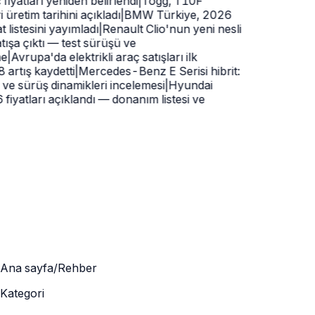
 fiyatları yeniden belirlendi
|
Togg, T10F
üretim tarihini açıkladı
|
BMW Türkiye, 2026
t listesini yayımladı
|
Renault Clio'nun yeni nesli
ışa çıktı — test sürüşü ve
e
|
Avrupa'da elektrikli araç satışları ilk
artış kaydetti
|
Mercedes-Benz E Serisi hibrit:
 ve sürüş dinamikleri incelemesi
|
Hyundai
iyatları açıklandı — donanım listesi ve
Ana sayfa
/
Rehber
Kategori